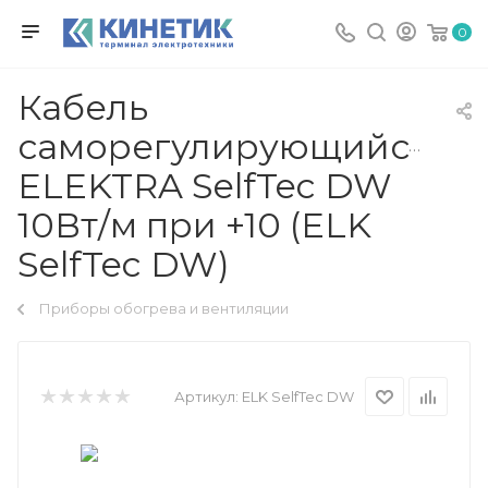
0
Кабель
саморегулирующийся
ELEKTRA SelfTec DW
10Вт/м при +10 (ELK
SelfTec DW)
Приборы обогрева и вентиляции
Артикул:
ELK SelfTec DW