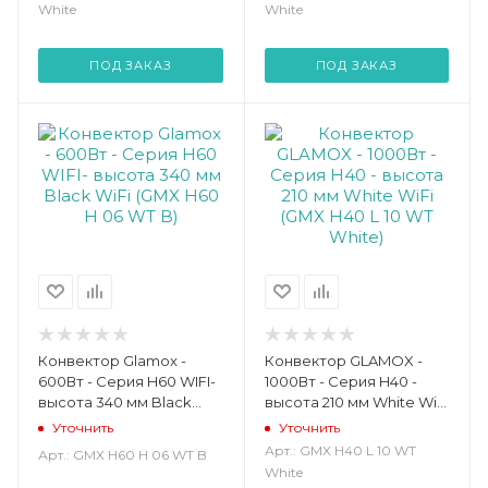
White
White
ПОД ЗАКАЗ
ПОД ЗАКАЗ
Конвектор Glamox -
Конвектор GLAMOX -
600Вт - Серия H60 WIFI-
1000Вт - Серия H40 -
высота 340 мм Black
высота 210 мм White WiFi
WiFi (GMX H60 H 06 WT B)
(GMX H40 L 10 WT White)
Уточнить
Уточнить
Арт.: GMX H40 L 10 WT
Арт.: GMX H60 H 06 WT B
White