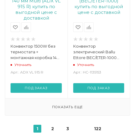
Конвектор 1500W без
Конвектор
термостата +
электрический Ballu
монтажная коробка 140
Ettore BEC/ETER-1000
мм Multi (ADX VL 915 R)
(BEC/ETER-1000)
Уточнить
Уточнить
Арт.: ADX VL 915 R
Арт.: НС-1135153
ПОД ЗАКАЗ
ПОД ЗАКАЗ
ПОКАЗАТЬ ЕЩЕ
1
2
3
122