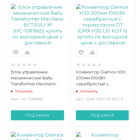
Блок управления
Конвектор Glamox H30
механический Ballu
200мм 1000Вт
Transformer Mechanic
серебристый с
BCT/EVU-M (НС-1081865)
термостатом DT (GMX
Уточнить
Уточнить
H30 L10 KDT S)
Арт.: НС-1081865
Арт.: GMX H30 L10 KDT S
ПОД ЗАКАЗ
ПОД ЗАКАЗ