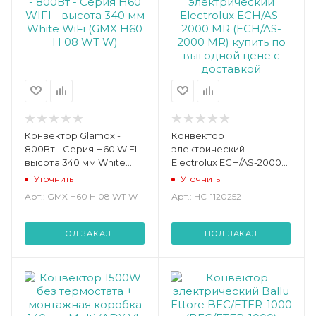
Конвектор Glamox -
Конвектор
800Вт - Серия H60 WIFI -
электрический
высота 340 мм White
Electrolux ECH/AS-2000
WiFi (GMX H60 H 08 WT
MR (ECH/AS-2000 MR)
Уточнить
Уточнить
W)
Арт.: GMX H60 H 08 WT W
Арт.: НС-1120252
ПОД ЗАКАЗ
ПОД ЗАКАЗ