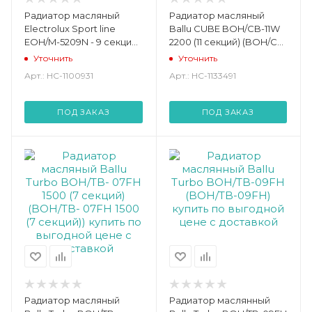
Радиатор масляный
Радиатор масляный
Electrolux Sport line
Ballu CUBE BOH/CB-11W
EOH/M-5209N - 9 секций
2200 (11 секций) (BOH/CB-
(EOH/M-5209N)
11W)
Уточнить
Уточнить
Арт.: НС-1100931
Арт.: НС-1133491
ПОД ЗАКАЗ
ПОД ЗАКАЗ
Радиатор масляный
Радиатор маслянный