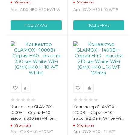
WiFi (ADX NEO H20 KWT
WiFi (GMX H60 L 10 WT B)
Уточнить
Уточнить
W)
Арт.: ADX NEO H20 KWT W
Арт.: GMX H60 L 10 WT B
ПОД ЗАКАЗ
ПОД ЗАКАЗ
Конвектор GLAMOX -
Конвектор GLAMOX -
1000Вт - Серия H40 -
1400Вт - Серия H40 -
высота 330 мм White
высота 210 мм White WiFi
WiFi (GMX H40 H 10 WT
(GMX H40 L 14 WT White)
Уточнить
Уточнить
White)
Арт.: GMX H40 H 10 WT
Арт.: GMX H40 L 14 WT