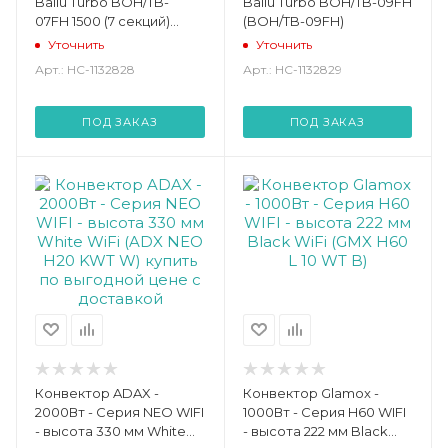
Ballu Turbo BOH/TB-
Ballu Turbo BOH/TB-09FH
07FH 1500 (7 секций)
(BOH/TB-09FH)
(BOH/TB- 07FH 1500 (7
Уточнить
Уточнить
секций))
Арт.: НС-1132828
Арт.: НС-1132829
ПОД ЗАКАЗ
ПОД ЗАКАЗ
Конвектор ADAX -
Конвектор Glamox -
2000Вт - Серия NEO WIFI
1000Вт - Серия H60 WIFI
- высота 330 мм White
- высота 222 мм Black