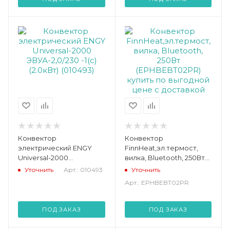
Конвектор
Конвектор
электрический ENGY
FinnHeat,эл.термост,
Universal-2000
вилка, Bluetooth, 250Вт
ЭВУА-2,0/230 -1(с) (2.0кВт)
(EPHBEBT02PR)
Уточнить
Арт.: 010493
Уточнить
(010493)
Арт.: EPHBEBT02PR
ПОД ЗАКАЗ
ПОД ЗАКАЗ