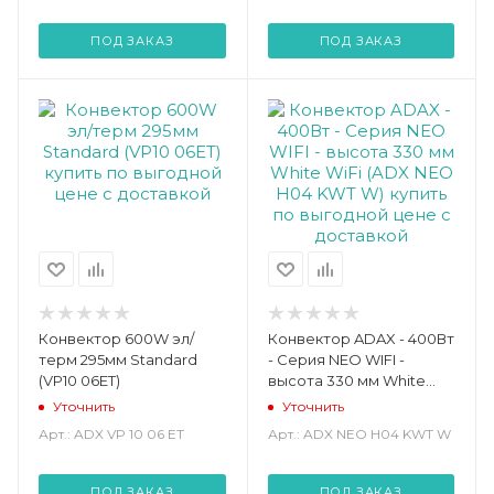
ПОД ЗАКАЗ
ПОД ЗАКАЗ
Конвектор 600W эл/
Конвектор ADAX - 400Вт
терм 295мм Standard
- Серия NEO WIFI -
(VP10 06ET)
высота 330 мм White
WiFi (ADX NEO H04 KWT
Уточнить
Уточнить
W)
Арт.: ADX VP 10 06 ET
Арт.: ADX NEO H04 KWT W
ПОД ЗАКАЗ
ПОД ЗАКАЗ