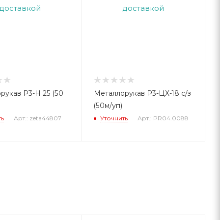
рукав Р3-Н 25 (50
Металлорукав Р3-ЦХ-18 с/з
(50м/уп)
ть
Арт.: zeta44807
Уточнить
Арт.: PR04.0088