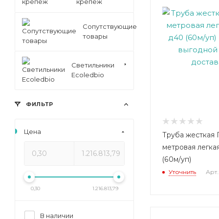
крепеж
Сопутствующие
товары
Светильники
Ecoledbio
ФИЛЬТР
Цена
Труба жесткая 
метровая легка
(60м/уп)
Уточнить
Арт.
0,30
1.216.813,79
В наличии