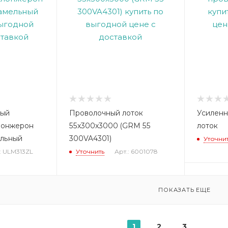
ный
Проволочный лоток
Усиленн
лонжерон
55x300x3000 (GRM 55
лоток
ельный
300VA4301)
Уточни
: ULM313ZL
Уточнить
Арт.: 6001078
ПОКАЗАТЬ ЕЩЕ
1
2
3