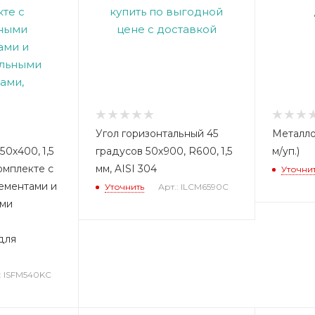
Угол горизонтальный 45
Металло
0х400, 1,5
градусов 50х900, R600, 1,5
м/уп.)
комплекте с
мм, AISI 304
Уточни
ементами и
Уточнить
Арт.: ILCM6590C
ыми
для
: ISFM540KC