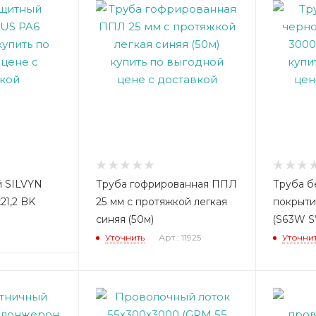
й SILVYN
Труба гофрированная ППЛ
Труба б
21,2 BK
25 мм с протяжкой легкая
покрыти
синяя (50м)
(S63W 
Уточнить
Арт.: 11925
Уточни