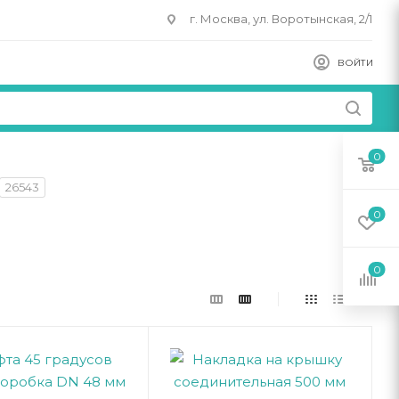
г. Москва, ул. Воротынская, 2/1
ВОЙТИ
0
26543
0
0