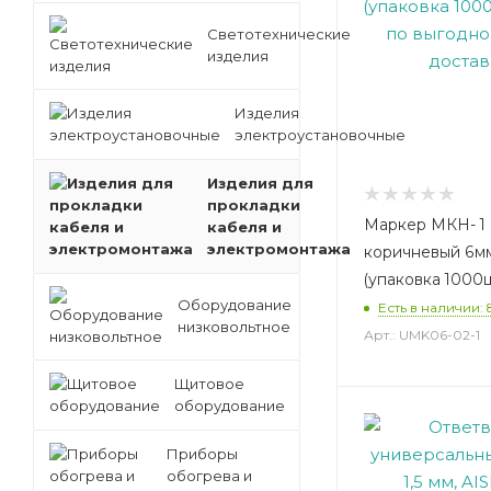
Светотехнические
изделия
Изделия
электроустановочные
Изделия для
прокладки
Маркер МКН- 1
кабеля и
электромонтажа
коричневый 6мм
(упаковка 1000ш
Оборудование
Есть в наличии: 
низковольтное
Арт.: UMK06-02-1
Щитовое
оборудование
Приборы
обогрева и