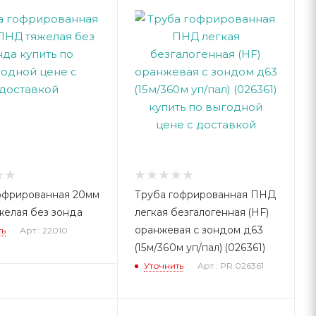
офрированная 20мм
Труба гофрированная ПНД
елая без зонда
легкая безгалогенная (HF)
оранжевая с зондом д63
ть
Арт.: 22010
(15м/360м уп/пал) (026361)
Уточнить
Арт.: PR.026361