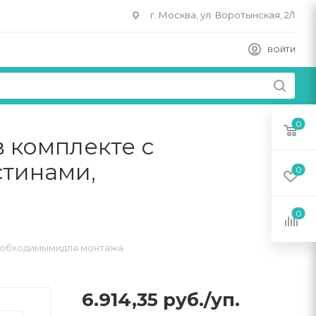
г. Москва, ул. Воротынская, 2/1
ВОЙТИ
0
в комплекте с
тинами,
0
0
 необходимымидля монтажа
6.914,35
руб.
/уп.