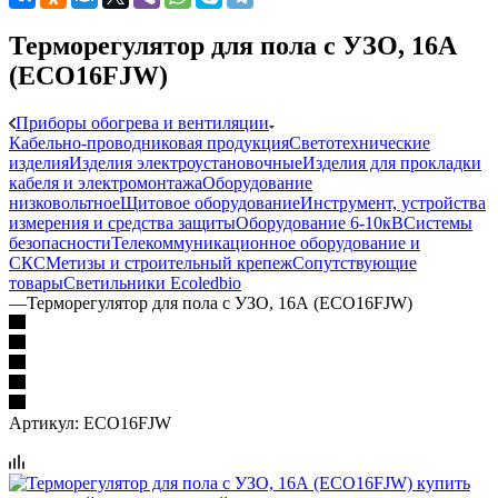
Терморегулятор для пола с УЗО, 16А
(ECO16FJW)
Приборы обогрева и вентиляции
Кабельно-проводниковая продукция
Светотехнические
изделия
Изделия электроустановочные
Изделия для прокладки
кабеля и электромонтажа
Оборудование
низковольтное
Щитовое оборудование
Инструмент, устройства
измерения и средства защиты
Оборудование 6-10кВ
Системы
безопасности
Телекоммуникационное оборудование и
СКС
Метизы и строительный крепеж
Сопутствующие
товары
Светильники Ecoledbio
—
Терморегулятор для пола с УЗО, 16А (ECO16FJW)
Артикул:
ECO16FJW