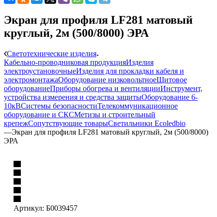
Экран для профиля LF281 матовый
круглый, 2м (500/8000) ЭРА
Светотехнические изделия
Кабельно-проводниковая продукция
Изделия
электроустановочные
Изделия для прокладки кабеля и
электромонтажа
Оборудование низковольтное
Щитовое
оборудование
Приборы обогрева и вентиляции
Инструмент,
устройства измерения и средства защиты
Оборудование 6-
10кВ
Системы безопасности
Телекоммуникационное
оборудование и СКС
Метизы и строительный
крепеж
Сопутствующие товары
Светильники Ecoledbio
—
Экран для профиля LF281 матовый круглый, 2м (500/8000)
ЭРА
Артикул:
Б0039457