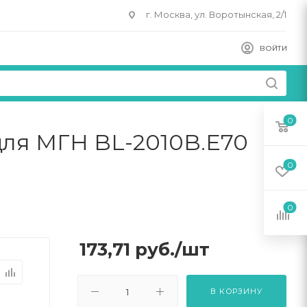
г. Москва, ул. Воротынская, 2/1
ВОЙТИ
0
 для МГН BL-2010B.E70
0
0
173,71
руб.
/шт
В КОРЗИНУ