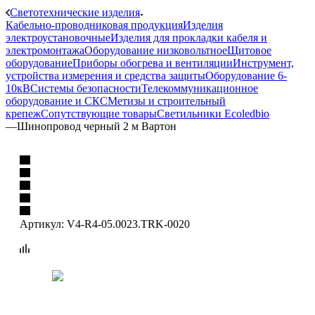
Светотехнические изделия
Кабельно-проводниковая продукция
Изделия
электроустановочные
Изделия для прокладки кабеля и
электромонтажа
Оборудование низковольтное
Щитовое
оборудование
Приборы обогрева и вентиляции
Инструмент,
устройства измерения и средства защиты
Оборудование 6-
10кВ
Системы безопасности
Телекоммуникационное
оборудование и СКС
Метизы и строительный
крепеж
Сопутствующие товары
Светильники Ecoledbio
—
Шинопровод черный 2 м Вартон
Артикул:
V4-R4-05.0023.TRK-0020