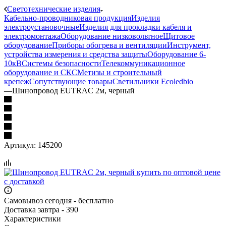
Светотехнические изделия
Кабельно-проводниковая продукция
Изделия
электроустановочные
Изделия для прокладки кабеля и
электромонтажа
Оборудование низковольтное
Щитовое
оборудование
Приборы обогрева и вентиляции
Инструмент,
устройства измерения и средства защиты
Оборудование 6-
10кВ
Системы безопасности
Телекоммуникационное
оборудование и СКС
Метизы и строительный
крепеж
Сопутствующие товары
Светильники Ecoledbio
—
Шинопровод EUTRAC 2м, черный
Артикул:
145200
Самовывоз сегодня - бесплатно
Доставка завтра - 390
Характеристики