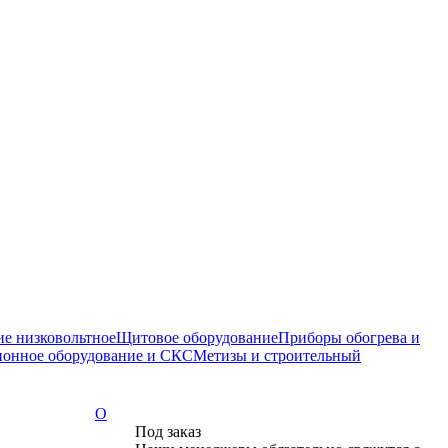
е низковольтное
Щитовое оборудование
Приборы обогрева и
онное оборудование и СКС
Метизы и строительный
О
Под заказ