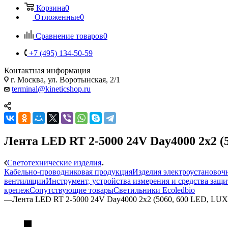
Корзина
0
Отложенные
0
Сравнение товаров
0
+7 (495) 134-50-59
Контактная информация
г. Москва, ул. Воротынская, 2/1
terminal@kineticshop.ru
Лента LED RT 2-5000 24V Day4000 2x2 (
Светотехнические изделия
Кабельно-проводниковая продукция
Изделия электроустановоч
вентиляции
Инструмент, устройства измерения и средства защ
крепеж
Сопутствующие товары
Светильники Ecoledbio
—
Лента LED RT 2-5000 24V Day4000 2x2 (5060, 600 LED, LUX