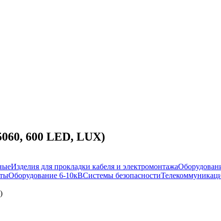
5060, 600 LED, LUX)
ные
Изделия для прокладки кабеля и электромонтажа
Оборудовани
иты
Оборудование 6-10кВ
Системы безопасности
Телекоммуникаци
)