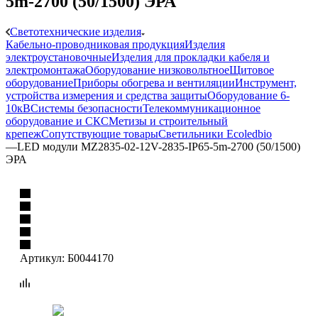
5m-2700 (50/1500) ЭРА
Светотехнические изделия
Кабельно-проводниковая продукция
Изделия
электроустановочные
Изделия для прокладки кабеля и
электромонтажа
Оборудование низковольтное
Щитовое
оборудование
Приборы обогрева и вентиляции
Инструмент,
устройства измерения и средства защиты
Оборудование 6-
10кВ
Системы безопасности
Телекоммуникационное
оборудование и СКС
Метизы и строительный
крепеж
Сопутствующие товары
Светильники Ecoledbio
—
LED модули MZ2835-02-12V-2835-IP65-5m-2700 (50/1500)
ЭРА
Артикул:
Б0044170