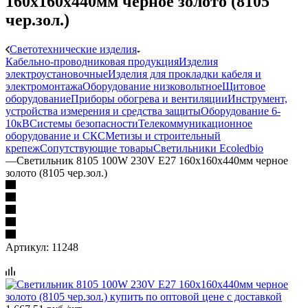
160х160х440мм черное золото (8105
чер.зол.)
Светотехнические изделия
Кабельно-проводниковая продукция
Изделия
электроустановочные
Изделия для прокладки кабеля и
электромонтажа
Оборудование низковольтное
Щитовое
оборудование
Приборы обогрева и вентиляции
Инструмент,
устройства измерения и средства защиты
Оборудование 6-
10кВ
Системы безопасности
Телекоммуникационное
оборудование и СКС
Метизы и строительный
крепеж
Сопутствующие товары
Светильники Ecoledbio
—
Светильник 8105 100W 230V E27 160х160х440мм черное
золото (8105 чер.зол.)
Артикул:
11248