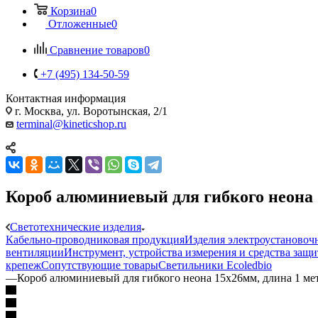
Корзина
0
Отложенные
0
Сравнение товаров
0
+7 (495) 134-50-59
Контактная информация
г. Москва, ул. Воротынская, 2/1
terminal@kineticshop.ru
Короб алюминиевый для гибкого неона 
Светотехнические изделия
Кабельно-проводниковая продукция
Изделия электроустановоч
вентиляции
Инструмент, устройства измерения и средства защ
крепеж
Сопутствующие товары
Светильники Ecoledbio
—
Короб алюминиевый для гибкого неона 15х26мм, длина 1 ме