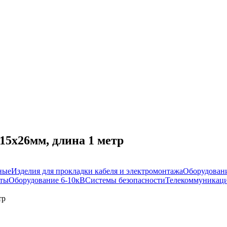
15х26мм, длина 1 метр
ные
Изделия для прокладки кабеля и электромонтажа
Оборудовани
иты
Оборудование 6-10кВ
Системы безопасности
Телекоммуникаци
тр