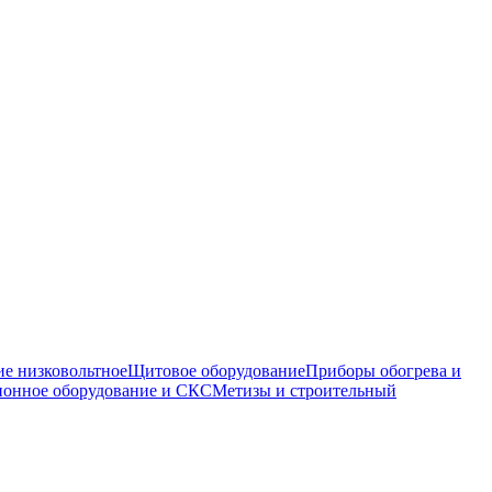
е низковольтное
Щитовое оборудование
Приборы обогрева и
онное оборудование и СКС
Метизы и строительный