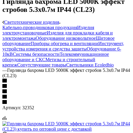
Гирлянда бахрома LED 5000К эффект
стробов 5.3х0.7м IP44 (CL23)
Светотехнические изделия
Кабельно-проводниковая продукция
Изделия
электроустановочные
Изделия для прокладки кабеля и
электромонтажа
Оборудование низковольтное
Щитовое
оборудование
Приборы обогрева и вентиляции
Инструмент,
устройства измерения и средства защиты
Оборудование 6-
10кВ
Системы безопасности
Телекоммуникационное
оборудование и СКС
Метизы и строительный
крепеж
Сопутствующие товары
Светильники Ecoledbio
—
Гирлянда бахрома LED 5000К эффект стробов 5.3х0.7м IP44
(CL23)
Артикул:
32352