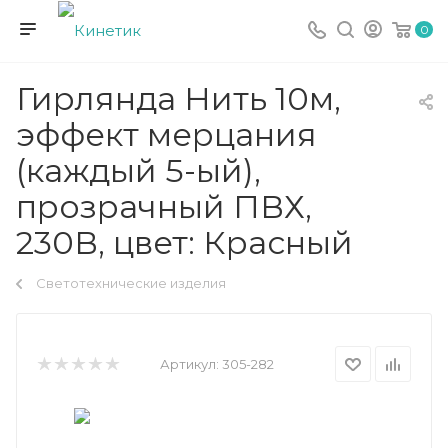
0
Гирлянда Нить 10м,
эффект мерцания
(каждый 5-ый),
прозрачный ПВХ,
230В, цвет: Красный
Светотехнические изделия
Артикул:
305-282