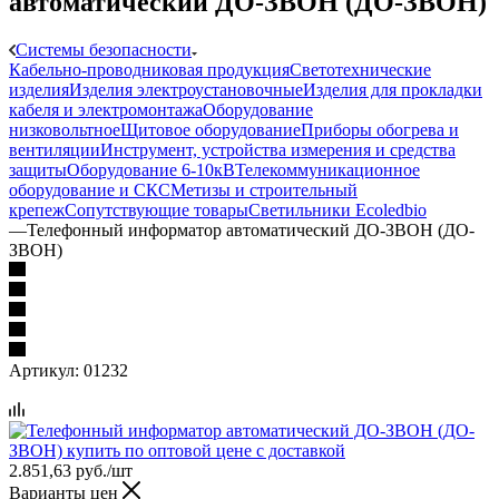
автоматический ДО-ЗВОН (ДО-ЗВОН)
Системы безопасности
Кабельно-проводниковая продукция
Светотехнические
изделия
Изделия электроустановочные
Изделия для прокладки
кабеля и электромонтажа
Оборудование
низковольтное
Щитовое оборудование
Приборы обогрева и
вентиляции
Инструмент, устройства измерения и средства
защиты
Оборудование 6-10кВ
Телекоммуникационное
оборудование и СКС
Метизы и строительный
крепеж
Сопутствующие товары
Светильники Ecoledbio
—
Телефонный информатор автоматический ДО-ЗВОН (ДО-
ЗВОН)
Артикул:
01232
2.851,63
руб.
/шт
Варианты цен