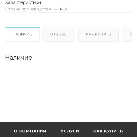
Характеристики
Страна производства
—
RUS
НАЛИЧИЕ
ОТЗЫВЫ
КАК КУПИТЬ
ОП
Наличие
О КОМПАНИИ
УСЛУГИ
КАК КУПИТЬ