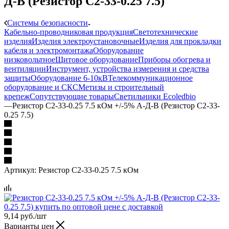
Д-В (Резистор С2-33-0.25 7.5)
Системы безопасности
Кабельно-проводниковая продукция
Светотехнические
изделия
Изделия электроустановочные
Изделия для прокладки
кабеля и электромонтажа
Оборудование
низковольтное
Щитовое оборудование
Приборы обогрева и
вентиляции
Инструмент, устройства измерения и средства
защиты
Оборудование 6-10кВ
Телекоммуникационное
оборудование и СКС
Метизы и строительный
крепеж
Сопутствующие товары
Светильники Ecoledbio
—
Резистор С2-33-0.25 7.5 кОм +/-5% А-Д-В (Резистор С2-33-
0.25 7.5)
Артикул:
Резистор С2-33-0.25 7.5 кОм
9,14
руб.
/шт
Варианты цен