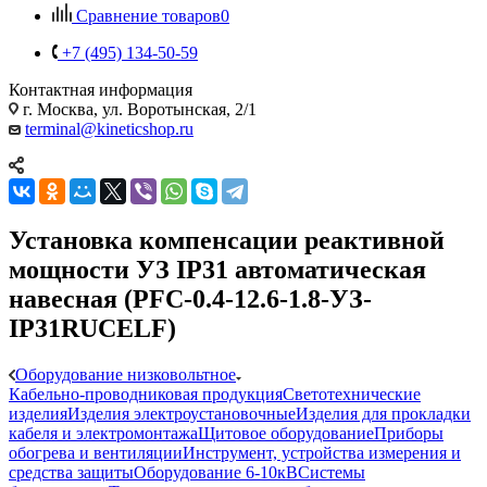
Сравнение товаров
0
+7 (495) 134-50-59
Контактная информация
г. Москва, ул. Воротынская, 2/1
terminal@kineticshop.ru
Установка компенсации реактивной
мощности УЗ IP31 автоматическая
навесная (PFC-0.4-12.6-1.8-УЗ-
IP31RUCELF)
Оборудование низковольтное
Кабельно-проводниковая продукция
Светотехнические
изделия
Изделия электроустановочные
Изделия для прокладки
кабеля и электромонтажа
Щитовое оборудование
Приборы
обогрева и вентиляции
Инструмент, устройства измерения и
средства защиты
Оборудование 6-10кВ
Системы