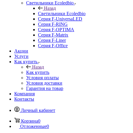
Светильники Ecoledbio
Назад
Светильники Ecoledbio
Серия F-UniversaLED
Серия F-RING
Серия F-OPTIMA
Серия F-Matrix
Серия F-Liner
Серия F-Office
Акции
Услуги
Как купить
Назад
Как купить
Условия оплаты
Условия доставки
Гарантия на товар
Компания
Контакты
Личный кабинет
Корзина
0
Отложенные
0