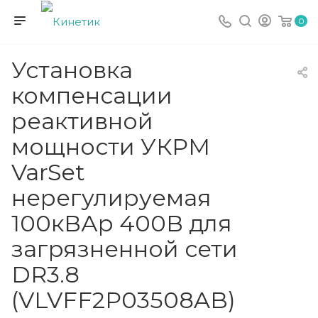
0
Установка
компенсации
реактивной
мощности УКРМ
VarSet
нерегулируемая
100кВАр 400В для
загрязненной сети
DR3.8
(VLVFF2P03508AB)