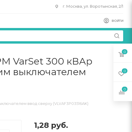
г. Москва, ул. Воротынская, 2/1
ВОЙТИ
0
М VarSet 300 кВАр
ким выключателем
0
0
ыключателем ввод сверху (VLVAF3P03516AK)
1,28
руб.