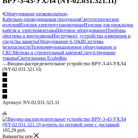
ВРУ-3-43-УХЛ4 (NY-02.031.321.1I)
Оборудование низковольтное
Кабельно-проводниковая продукция
Светотехнические
изделия
Изделия электроустановочные
Изделия для прокладки
кабеля и электромонтажа
Щитовое оборудование
Приборы
обогрева и вентиляции
Инструмент, устройства измерения и
средства защиты
Оборудование 6-10кВ
Системы
безопасности
Телекоммуникационное оборудование и
СКС
Метизы и строительный крепеж
Сопутствующие
товары
Светильники Ecoledbio
—
Вводно-распределительное устройство ВРУ-3-43-УХЛ4
(NY-02.031.321.1I)
Артикул:
NY-02.031.321.1I
105,29
руб.
Варианты цен