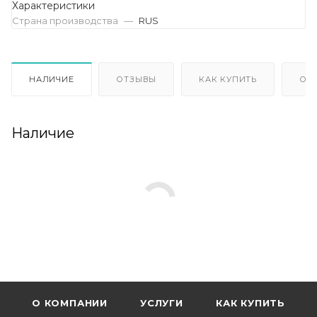
Характеристики
Страна производства
—
RUS
НАЛИЧИЕ
ОТЗЫВЫ
КАК КУПИТЬ
ОП
Наличие
О КОМПАНИИ
УСЛУГИ
КАК КУПИТЬ