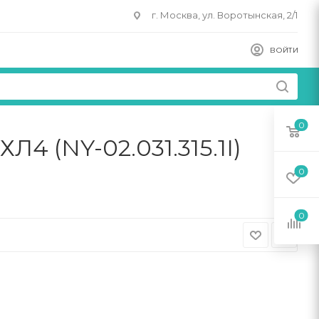
г. Москва, ул. Воротынская, 2/1
ВОЙТИ
0
4 (NY-02.031.315.1I)
0
0