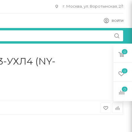
г. Москва, ул. Воротынская, 2/1
ВОЙТИ
0
3-УХЛ4 (NY-
0
0