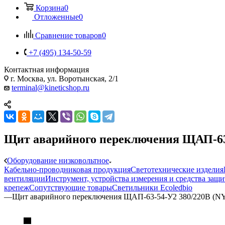
Корзина
0
Отложенные
0
Сравнение товаров
0
+7 (495) 134-50-59
Контактная информация
г. Москва, ул. Воротынская, 2/1
terminal@kineticshop.ru
Щит аварийного переключения ЩАП-63-5
Оборудование низковольтное
Кабельно-проводниковая продукция
Светотехнические изделия
вентиляции
Инструмент, устройства измерения и средства защ
крепеж
Сопутствующие товары
Светильники Ecoledbio
—
Щит аварийного переключения ЩАП-63-54-У2 380/220В (NY-