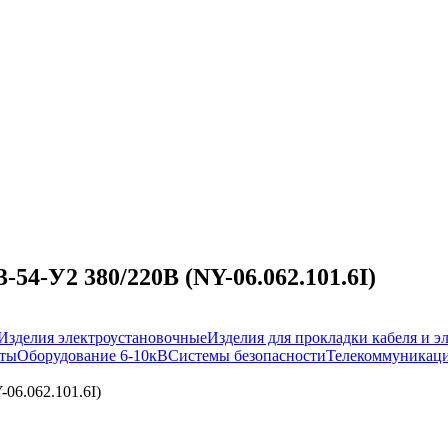
4-У2 380/220В (NY-06.062.101.6I)
Изделия электроустановочные
Изделия для прокладки кабеля и 
иты
Оборудование 6-10кВ
Системы безопасности
Телекоммуникаци
06.062.101.6I)