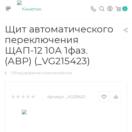
0
Щит автоматического
переключения
ЩАП-12 10А 1фаз.
(АВР) (_VG215423)
Оборудование низковольтное
Артикул:
_VG215423