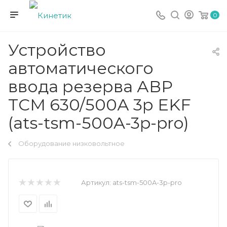
0
Устройство
автоматического
ввода резерва АВР
ТСM 630/500А 3р EKF
(ats-tsm-500A-3p-pro)
Оборудование низковольтное
Артикул:
ats-tsm-500A-3p-pro