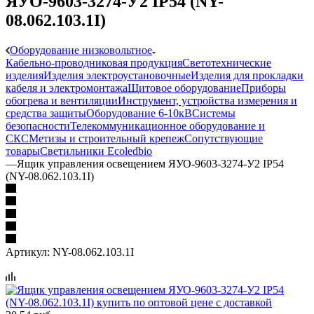
ЯУО-9603-3274-У2 IP54 (NY-
08.062.103.1I)
Оборудование низковольтное
Кабельно-проводниковая продукция
Светотехнические
изделия
Изделия электроустановочные
Изделия для прокладки
кабеля и электромонтажа
Щитовое оборудование
Приборы
обогрева и вентиляции
Инструмент, устройства измерения и
средства защиты
Оборудование 6-10кВ
Системы
безопасности
Телекоммуникационное оборудование и
СКС
Метизы и строительный крепеж
Сопутствующие
товары
Светильники Ecoledbio
—
Ящик управления освещением ЯУО-9603-3274-У2 IP54
(NY-08.062.103.1I)
Артикул:
NY-08.062.103.1I