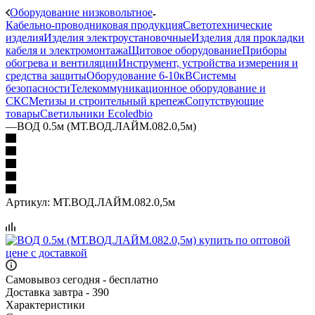
Оборудование низковольтное
Кабельно-проводниковая продукция
Светотехнические
изделия
Изделия электроустановочные
Изделия для прокладки
кабеля и электромонтажа
Щитовое оборудование
Приборы
обогрева и вентиляции
Инструмент, устройства измерения и
средства защиты
Оборудование 6-10кВ
Системы
безопасности
Телекоммуникационное оборудование и
СКС
Метизы и строительный крепеж
Сопутствующие
товары
Светильники Ecoledbio
—
ВОД 0.5м (МТ.ВОД.ЛАЙМ.082.0,5м)
Артикул:
МТ.ВОД.ЛАЙМ.082.0,5м
Самовывоз сегодня - бесплатно
Доставка завтра - 390
Характеристики