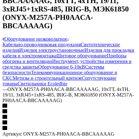
BBCAAAAAG, 10xТТ, 4xТН, 19/11,
3xRJ45+1xRS-485, IRIG-B, МЭК61850
(ONYX-M257A-PH0AACA-
BBCAAAAAG)
Оборудование низковольтное
Кабельно-проводниковая продукция
Светотехнические
изделия
Изделия электроустановочные
Изделия для прокладки
кабеля и электромонтажа
Щитовое оборудование
Приборы
обогрева и вентиляции
Инструмент, устройства измерения и
средства защиты
Оборудование 6-10кВ
Системы
безопасности
Телекоммуникационное оборудование и
СКС
Метизы и строительный крепеж
Сопутствующие
товары
Светильники Ecoledbio
—
ONYX-M257A-PH0AACA-BBCAAAAAG, 10xТТ, 4xТН,
19/11, 3xRJ45+1xRS-485, IRIG-B, МЭК61850 (ONYX-M257A-
PH0AACA-BBCAAAAAG)
Артикул:
ONYX-M257A-PH0AACA-BBCAAAAAG