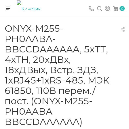
0
ONYX-M255-
PH0AABA-
BBCCDAAAAAA, 5xТТ,
4хТН, 20хДВx,
18xДВыx, Встр. ЗДЗ,
1xRJ45+1xRS-485, МЭК
61850, 110В перем./
пост. (ONYX-M255-
PH0AABA-
BBCCDAAAAAA)