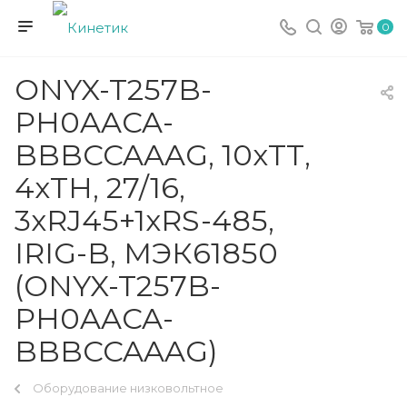
0
ONYX-T257B-
PH0AACA-
BBBCCAAAG, 10xТТ,
4xТН, 27/16,
3xRJ45+1xRS-485,
IRIG-B, МЭК61850
(ONYX-T257B-
PH0AACA-
BBBCCAAAG)
Оборудование низковольтное