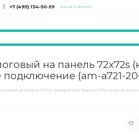
+7 (495) 134-50-59
ЗАКАЗАТЬ ЗВОНОК
оговый на панель 72х72s (
 подключение (am-a721-20
логовый на панель 72х72s (квадратный вырез) 200А трансформат