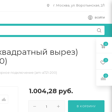
г. Москва, ул. Воротынская, 2/1
ВОЙТИ
0
квадратный вырез)
0)
0
орное подключение (am-a721-200)
0
1.004,28
руб.
В КОРЗИНУ