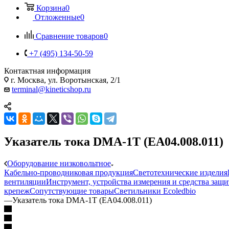
Корзина
0
Отложенные
0
Сравнение товаров
0
+7 (495) 134-50-59
Контактная информация
г. Москва, ул. Воротынская, 2/1
terminal@kineticshop.ru
Указатель тока DMA-1T (EA04.008.011)
Оборудование низковольтное
Кабельно-проводниковая продукция
Светотехнические изделия
вентиляции
Инструмент, устройства измерения и средства защ
крепеж
Сопутствующие товары
Светильники Ecoledbio
—
Указатель тока DMA-1T (EA04.008.011)