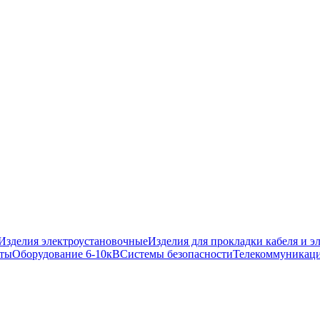
Изделия электроустановочные
Изделия для прокладки кабеля и 
иты
Оборудование 6-10кВ
Системы безопасности
Телекоммуникаци