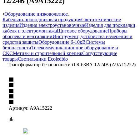
12/24В (A9A15222)
Оборудование низковольтное
Кабельно-проводниковая продукция
Светотехнические
изделия
Изделия электроустановочные
Изделия для прокладки
кабеля и электромонтажа
Щитовое оборудование
Приборы
обогрева и вентиляции
Инструмент, устройства измерения и
средства защиты
Оборудование 6-10кВ
Системы
безопасности
Телекоммуникационное оборудование и
СКС
Метизы и строительный крепеж
Сопутствующие
товары
Светильники Ecoledbio
—
Трансформатор безопасности iTR 63ВА 12/24В (A9A15222)
Артикул:
A9A15222