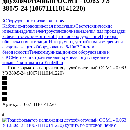
двухобмоточный ОСМ1 - 0.063 У3
380/5-24 (106711110141220)
Оборудование низковольтное
Кабельно-проводниковая продукция
Светотехнические
изделия
Изделия электроустановочные
Изделия для прокладки
кабеля и электромонтажа
Щитовое оборудование
Приборы
обогрева и вентиляции
Инструмент, устройства измерения и
средства защиты
Оборудование 6-10кВ
Системы
безопасности
Телекоммуникационное оборудование и
СКС
Метизы и строительный крепеж
Сопутствующие
товары
Светильники Ecoledbio
—
Трансформатор напряжения двухобмоточный ОСМ1 - 0.063
У3 380/5-24 (106711110141220)
Артикул:
106711110141220