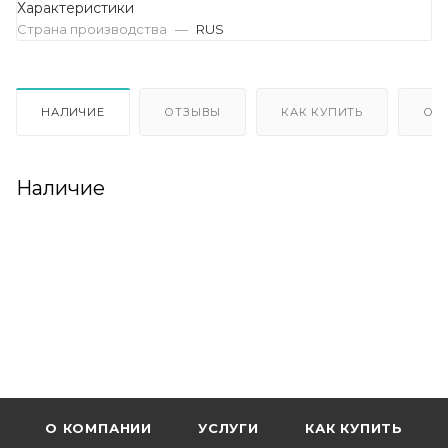
Характеристики
Страна производства
—
RUS
НАЛИЧИЕ
ОТЗЫВЫ
КАК КУПИТЬ
ОП
Наличие
О КОМПАНИИ
УСЛУГИ
КАК КУПИТЬ