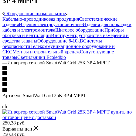
3P 4 MPPT
Оборудование низковольтное
Кабельно-проводниковая продукция
Светотехнические
изделия
Изделия электроустановочные
Изделия для прокладки
кабеля и электромонтажа
Щитовое оборудование
Приборы
обогрева и вентиляции
Инструмент, устройства измерения и
средства защиты
Оборудование 6-10кВ
Системы
безопасности
Телекоммуникационное оборудование и
СКС
Метизы и строительный крепеж
Сопутствующие
товары
Светильники Ecoledbio
—
Инвертор сетевой SmartWatt Grid 25K 3P 4 MPPT
Артикул:
SmartWatt Grid 25K 3P 4 MPPT
250,38
руб.
Варианты цен
250,38
руб.