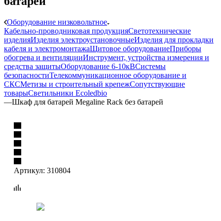
батарей
Оборудование низковольтное
Кабельно-проводниковая продукция
Светотехнические
изделия
Изделия электроустановочные
Изделия для прокладки
кабеля и электромонтажа
Щитовое оборудование
Приборы
обогрева и вентиляции
Инструмент, устройства измерения и
средства защиты
Оборудование 6-10кВ
Системы
безопасности
Телекоммуникационное оборудование и
СКС
Метизы и строительный крепеж
Сопутствующие
товары
Светильники Ecoledbio
—
Шкаф для батарей Megaline Rack без батарей
Артикул:
310804