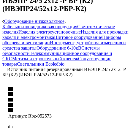
ИВЭПР 24/5 2х12 -Р БР (К2)
(ИВЭПР24/52х12-РБР-К2)
Оборудование низковольтное
Кабельно-проводниковая продукция
Светотехнические
изделия
Изделия электроустановочные
Изделия для прокладки
кабеля и электромонтажа
Щитовое оборудование
Приборы
обогрева и вентиляции
Инструмент, устройства измерения и
средства защиты
Оборудование 6-10кВ
Системы
безопасности
Телекоммуникационное оборудование и
СКС
Метизы и строительный крепеж
Сопутствующие
товары
Светильники Ecoledbio
—
Источник питания резервированный ИВЭПР 24/5 2х12 -Р
БР (К2) (ИВЭПР24/52х12-РБР-К2)
Артикул:
Rbz-052573