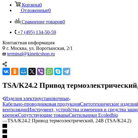
Корзина
0
Отложенные
0
Сравнение товаров
0
+7 (495) 134-50-59
Контактная информация
г. Москва, ул. Воротынская, 2/1
terminal@kineticshop.ru
TSA/K24.2 Привод термоэлектрический,
Изделия электроустановочные
Кабельно-проводниковая продукция
Светотехнические изделия
вентиляции
Инструмент, устройства измерения и средства защ
крепеж
Сопутствующие товары
Светильники Ecoledbio
—
TSA/K24.2 Привод термоэлектрический, 24В (TSA/K24.2)