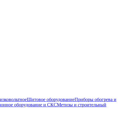
изковольтное
Щитовое оборудование
Приборы обогрева и
онное оборудование и СКС
Метизы и строительный