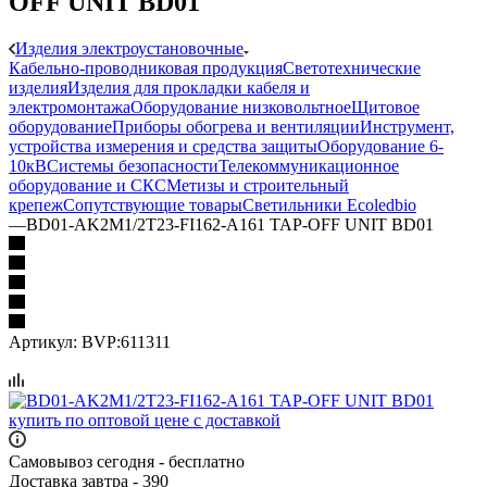
OFF UNIT BD01
Изделия электроустановочные
Кабельно-проводниковая продукция
Светотехнические
изделия
Изделия для прокладки кабеля и
электромонтажа
Оборудование низковольтное
Щитовое
оборудование
Приборы обогрева и вентиляции
Инструмент,
устройства измерения и средства защиты
Оборудование 6-
10кВ
Системы безопасности
Телекоммуникационное
оборудование и СКС
Метизы и строительный
крепеж
Сопутствующие товары
Светильники Ecoledbio
—
BD01-AK2M1/2T23-FI162-A161 TAP-OFF UNIT BD01
Артикул:
BVP:611311
Самовывоз сегодня - бесплатно
Доставка завтра - 390