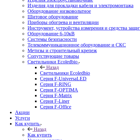
Изделия для прокладки кабеля и электромонтажа
Оборудование низковольтное
Щитовое оборудование
Приборы обогрева и вентиляции
Инструмент, устройства измерения и средства защи
Оборудование 6-10кВ
Системы безопасности
Телекоммуникационное оборудование и СКС
Метизы и строительный крепеж
Сопутствующие товары
Светильники Ecoledbio
Назад
Светильники Ecoledbio
Серия F-UniversaLED
Серия F-RING
Серия F-OPTIMA
Серия F-Matrix
Серия F-Liner
Серия F-Office
Акции
Услуги
Как купить
Назад
Как купить