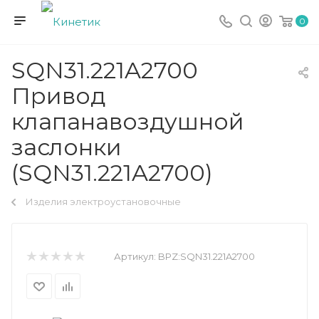
0
SQN31.221A2700
Привод
клапанавоздушной
заслонки
(SQN31.221A2700)
Изделия электроустановочные
Артикул:
BPZ:SQN31.221A2700