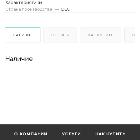
Характеристики
Страна производства
—
DEU
НАЛИЧИЕ
ОТЗЫВЫ
КАК КУПИТЬ
ОП
Наличие
О КОМПАНИИ
УСЛУГИ
КАК КУПИТЬ