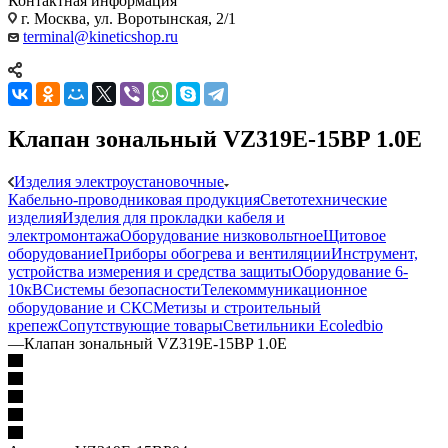
Контактная информация
г. Москва, ул. Воротынская, 2/1
terminal@kineticshop.ru
Клапан зональный VZ319E-15BP 1.0E
Изделия электроустановочные
Кабельно-проводниковая продукция
Светотехнические
изделия
Изделия для прокладки кабеля и
электромонтажа
Оборудование низковольтное
Щитовое
оборудование
Приборы обогрева и вентиляции
Инструмент,
устройства измерения и средства защиты
Оборудование 6-
10кВ
Системы безопасности
Телекоммуникационное
оборудование и СКС
Метизы и строительный
крепеж
Сопутствующие товары
Светильники Ecoledbio
—
Клапан зональный VZ319E-15BP 1.0E