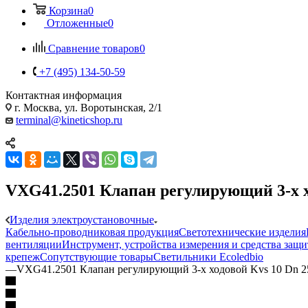
Корзина
0
Отложенные
0
Сравнение товаров
0
+7 (495) 134-50-59
Контактная информация
г. Москва, ул. Воротынская, 2/1
terminal@kineticshop.ru
VXG41.2501 Клапан регулирующий 3-х х
Изделия электроустановочные
Кабельно-проводниковая продукция
Светотехнические изделия
вентиляции
Инструмент, устройства измерения и средства защ
крепеж
Сопутствующие товары
Светильники Ecoledbio
—
VXG41.2501 Клапан регулирующий 3-х ходовой Kvs 10 Dn 2