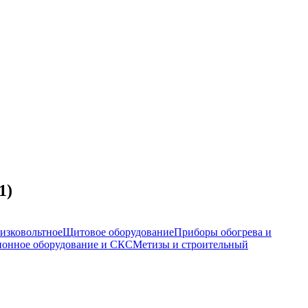
1)
изковольтное
Щитовое оборудование
Приборы обогрева и
онное оборудование и СКС
Метизы и строительный