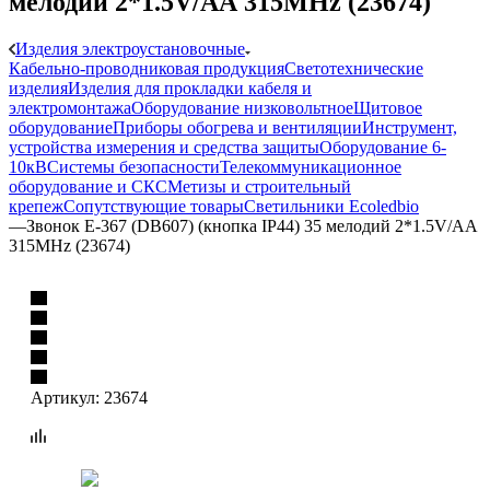
мелодий 2*1.5V/АА 315МНz (23674)
Изделия электроустановочные
Кабельно-проводниковая продукция
Светотехнические
изделия
Изделия для прокладки кабеля и
электромонтажа
Оборудование низковольтное
Щитовое
оборудование
Приборы обогрева и вентиляции
Инструмент,
устройства измерения и средства защиты
Оборудование 6-
10кВ
Системы безопасности
Телекоммуникационное
оборудование и СКС
Метизы и строительный
крепеж
Сопутствующие товары
Светильники Ecoledbio
—
Звонок E-367 (DB607) (кнопка IP44) 35 мелодий 2*1.5V/АА
315МНz (23674)
Артикул:
23674