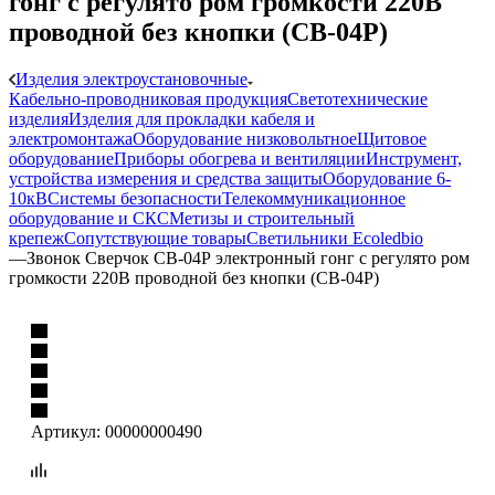
гонг с регулято ром громкости 220В
проводной без кнопки (СВ-04Р)
Изделия электроустановочные
Кабельно-проводниковая продукция
Светотехнические
изделия
Изделия для прокладки кабеля и
электромонтажа
Оборудование низковольтное
Щитовое
оборудование
Приборы обогрева и вентиляции
Инструмент,
устройства измерения и средства защиты
Оборудование 6-
10кВ
Системы безопасности
Телекоммуникационное
оборудование и СКС
Метизы и строительный
крепеж
Сопутствующие товары
Светильники Ecoledbio
—
Звонок Сверчок СВ-04Р электронный гонг с регулято ром
громкости 220В проводной без кнопки (СВ-04Р)
Артикул:
00000000490